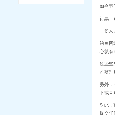
如今节
订票、
一份来
钓鱼网
心就有
这些些
难辨别
另外，
下载音
对此，
提交任