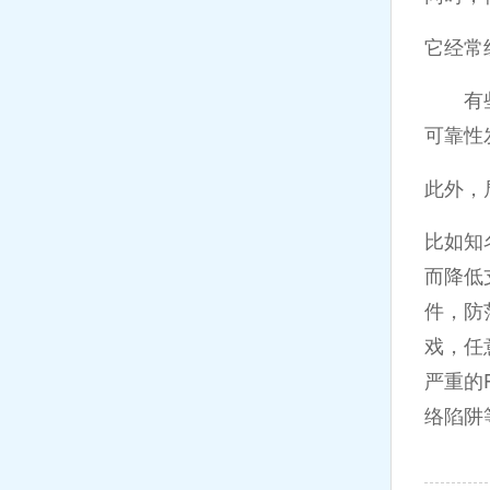
它经常
有些拍
可靠性
此外，
比如知
而降低
件，防
戏，任
严重的
络陷阱