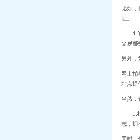
比如，你
址。
4.使
交易都
另外，
网上拍
站点提
当然，
5.检查证
志，拥
同时，