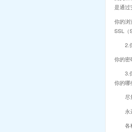
是通过
你的浏览
SSL（S
2.保
你的密
3.保
你的哪
尽量少
永远不
各种免