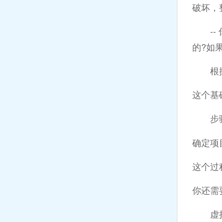
破坏，
-- 
的?如
根据这
这个基
步骤7
确定项
这个过
你还需
虚拟桌