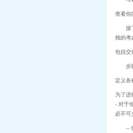
查看你
接下来
独的考
包括交
步骤6
定义各
为了进
- 对
必不可
-- 