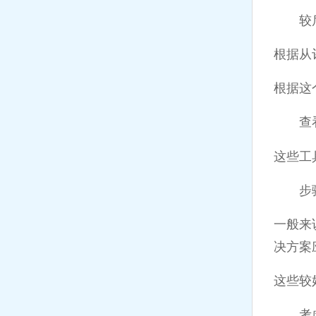
较后，
根据从
根据这
查看所
这些工
步骤5
一般来
决方案
这些较
考虑所