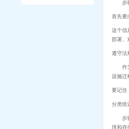
步骤1
首先要
这个信
部署、
遵守法
作为这
设施迁
要记住
分类统
步骤2
境和存