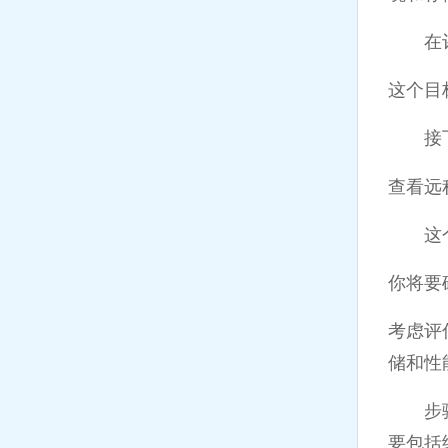
在评估
这个目
接下
查看远
这个步
你将要
考虑评
储和性
步骤3
要包括