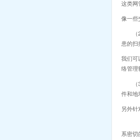
这类网
像一些
（2）
患的扫
我们可
络管理
（3）
件和地
另外针
三，
系密切