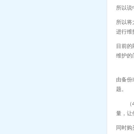
所以说
所以将
进行维
目前的
维护的
（3
由备份
题。
（4）
量，让
同时购